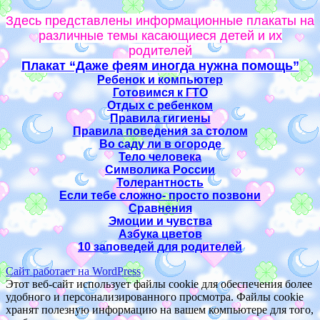
Здесь представлены информационные плакаты на
различные темы касающиеся детей и их
родителей
Плакат “Даже феям иногда нужна помощь”
Ребенок и компьютер
Готовимся к ГТО
Отдых с ребенком
Правила гигиены
Правила поведения за столом
Во саду ли в огороде
Тело человека
Символика России
Толерантность
Если тебе сложно- просто позвони
Сравнения
Эмоции и чувства
Азбука цветов
10 заповедей для родителей
Сайт работает на WordPress
Этот веб-сайт использует файлы cookie для обеспечения более
удобного и персонализированного просмотра. Файлы cookie
хранят полезную информацию на вашем компьютере для того,