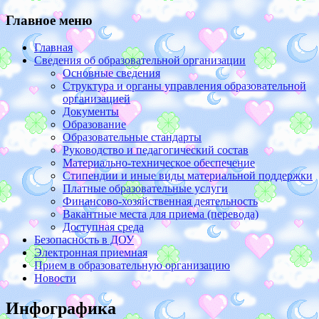
Главное меню
Главная
Сведения об образовательной организации
Основные сведения
Структура и органы управления образовательной
организацией
Документы
Образование
Образовательные стандарты
Руководство и педагогический состав
Материально-техническое обеспечение
Стипендии и иные виды материальной поддержки
Платные образовательные услуги
Финансово-хозяйственная деятельность
Вакантные места для приема (перевода)
Доступная среда
Безопасность в ДОУ
Электронная приемная
Прием в образовательную организацию
Новости
Инфографика