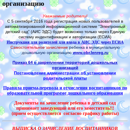
организацию
Уважаемые родители!
C 5 сентября 2016 года регистрация новых пользователей в
автоматизированной информационной системе “Электронный
детский сад” (АИС ЭДС) будет возможно только через Единую
систему индентификации и авторизации (ЕСИА)
Инструкция для родителей для входа в АИС ЭДС через ЕСИА
Самостоятельное
зачисление
ребенка в муниципальную
дошкольную организацию
www.obr.lenreg.ru
Приказ 64 о закреплении территорий дошкольных
организаций
Постановление администрации об установлении
родительской платы
Правила приема,перевода и отчисления воспитанников по
образовательной программе дошкольного образования
Документы на зачисление ребенка в детский сад
принимает заведующий или его заместитель!!!
(прием осуществляется согласно графику работы)
ВЫПИСКА О ЗАЧИСЛЕНИЕ ВОСПИТАННИКОВ