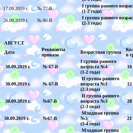
I группа раннего возра
17.09.2019 г.
№ 77-В
(1-2 года)
I группа раннего возра
26.09.2019 г.
№ 80-В
(2-3 года)
АВГУСТ
Реквизиты
Кол
Дата
Возрастная группа
приказа
в г
I группа раннего
30.09.2019 г.
№ 67-В
возраста №4
10
(1-2 года)
II группа раннего
30.09.2019 г.
№ 67-В
возраста №1
12
(2-3 года)
II группа раннего
30.09.2019 г.
№67-В
возраста №3
28
(2-3 года)
Младшая группа
30.09.2019 г.
№67-В
№5
21
(3-4 года)
Младшая группа