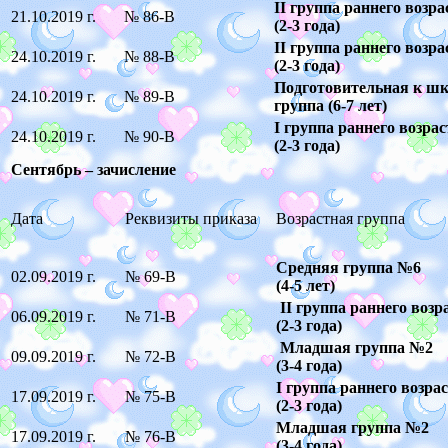
I
I
группа раннего возра
21.10.2019 г.
№ 86-В
(2-3 года)
I
I
группа раннего возра
24.10.2019 г.
№ 88-В
(2-3 года)
Подготовительная к ш
24.10.2019 г.
№ 89-В
группа (6-7 лет)
I
группа раннего возра
24.10.2019 г.
№ 90-В
(2-3 года)
Сентябрь – зачисление
Дата
Реквизиты приказа
Возрастная группа
Средняя группа №6
02.09.2019 г.
№ 69-В
(4-5 лет)
II группа раннего возр
06.09.2019 г.
№ 71-В
(2-3 года)
Младшая группа №2
09.09.2019 г.
№ 72-В
(3-4 года)
I группа раннего возра
17.09.2019 г.
№ 75-В
(2-3 года)
Младшая группа №2
17.09.2019 г.
№ 76-В
(3-4 года)