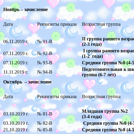
Ноябрь – зачисление
Дата
Реквизиты приказа
Возрастная группа
I
I
группа раннего возра
06.11.2019 г.
№ 91-В
(2-3 года)
I
группа раннего возра
07.11.2019 г.
№ 92-В
(1-2 года)
07.11.2019 г.
№ 93-В
Средняя группа №8 (4-5
Подготовительная к ш
11.11.2019 г.
№ 94-В
группа (6-7 лет)
Октябрь – зачисление
Дата
Реквизиты приказа
Возрастная группа
Младшая группа №2
03.10.2019 г.
№ 81-В
(3-4 года)
03.10.2019 г.
№ 82-В
Средняя группа №8 (4-5
21.10.2019 г.
№ 85-В
Средняя группа №8 (4-5