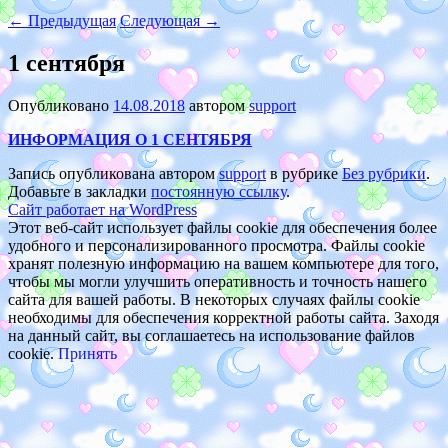
←
Предыдущая
Следующая
→
1 сентября
Опубликовано
14.08.2018
автором
support
ИНФОРМАЦИЯ О 1 СЕНТЯБРЯ
Запись опубликована автором
support
в рубрике
Без рубрики
.
Добавьте в закладки
постоянную ссылку
.
Сайт работает на WordPress
Этот веб-сайт использует файлы cookie для обеспечения более
удобного и персонализированного просмотра. Файлы cookie
хранят полезную информацию на вашем компьютере для того,
чтобы мы могли улучшить оперативность и точность нашего
сайта для вашей работы. В некоторых случаях файлы cookie
необходимы для обеспечения корректной работы сайта. Заходя
на данный сайт, вы соглашаетесь на использование файлов
cookie.
Принять