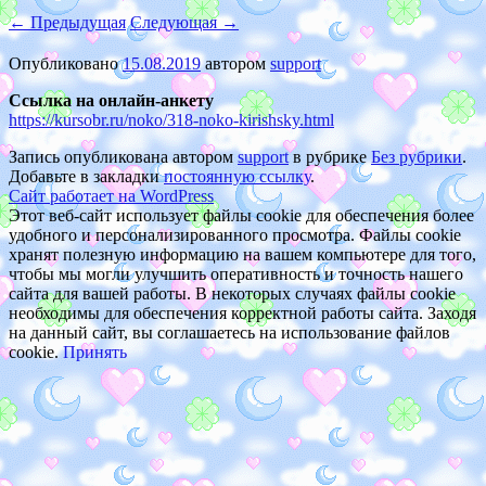
←
Предыдущая
Следующая
→
Опубликовано
15.08.2019
автором
support
Ссылка на онлайн-анкету
https://kursobr.ru/noko/318-noko-kirishsky.html
Запись опубликована автором
support
в рубрике
Без рубрики
.
Добавьте в закладки
постоянную ссылку
.
Сайт работает на WordPress
Этот веб-сайт использует файлы cookie для обеспечения более
удобного и персонализированного просмотра. Файлы cookie
хранят полезную информацию на вашем компьютере для того,
чтобы мы могли улучшить оперативность и точность нашего
сайта для вашей работы. В некоторых случаях файлы cookie
необходимы для обеспечения корректной работы сайта. Заходя
на данный сайт, вы соглашаетесь на использование файлов
cookie.
Принять